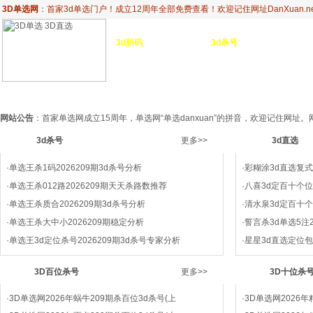
3D单选网
：
首家3d单选门户！成立12周年全部免费查看！欢迎记住网址DanXuan.ne
3d胆码
:
独胆
3双胆
3d杀号
:
杀定位
3d杀码
3
金胆
三胆
杀百位
杀十位
杀
3d单选网首页
3d杀号
3d直选
3d杀垃圾单选
3D百位杀号
3D
网站公告
：首家单选网成立15周年，单选网“单选danxuan”的拼音，欢迎记住网
3d杀号
更多>>
3d直选
·
单选王杀1码2026209期3d杀号分析
·
彩糊涂3d直选复式推
·
单选王杀012路2026209期天天杀路数推荐
·
八喜3d定百十个位2
·
单选王杀质合2026209期3d杀号分析
·
清水泉3d定百十个位
·
单选王杀大中小2026209期稳定分析
·
誓言杀3d单选5注2
·
单选王3d定位杀号2026209期3d杀号专家分析
·
星星3d直选定位包
3D百位杀号
更多>>
3D十位杀
·
3D单选网2026年蜗牛209期杀百位3d杀号(上
·
3D单选网2026