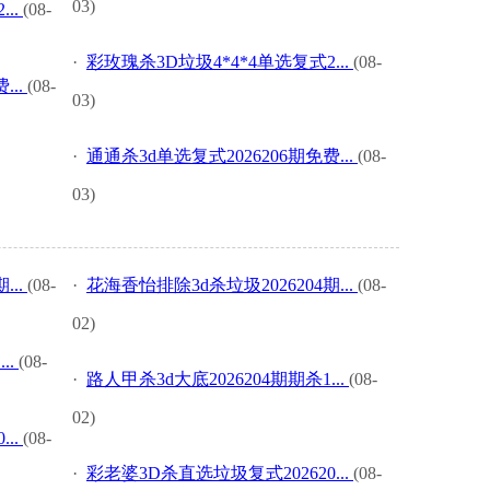
03)
..
(08-
·
彩玫瑰杀3D垃圾4*4*4单选复式2...
(08-
...
(08-
03)
·
通通杀3d单选复式2026206期免费...
(08-
03)
...
(08-
·
花海香怡排除3d杀垃圾2026204期...
(08-
02)
..
(08-
·
路人甲杀3d大底2026204期期杀1...
(08-
02)
..
(08-
·
彩老婆3D杀直选垃圾复式202620...
(08-