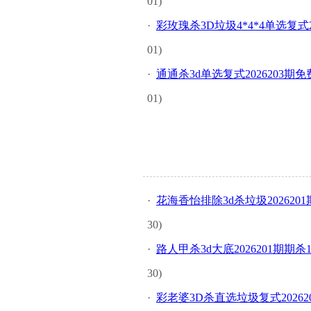
01)
·
彩玫瑰杀3D垃圾4*4*4单选复式2.
01)
·
通通杀3d单选复式2026203期免费
01)
·
花海香怡排除3d杀垃圾2026201期
30)
·
路人甲杀3d大底2026201期期杀1.
30)
·
彩老婆3D杀直选垃圾复式202620.