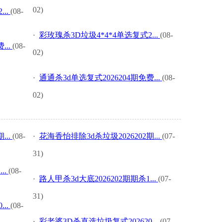
02)
..
(08-
·
彩玫瑰杀3D垃圾4*4*4单选复式2...
(08-
...
(08-
02)
·
通通杀3d单选复式2026204期免费...
(08-
02)
...
(08-
·
花海香怡排除3d杀垃圾2026202期...
(07-
31)
..
(08-
·
路人甲杀3d大底2026202期期杀1...
(07-
31)
..
(08-
·
彩老婆3D杀直选垃圾复式202620...
(07-