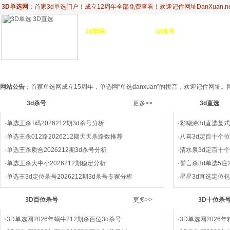
3D单选网
：
首家3d单选门户！成立12周年全部免费查看！欢迎记住网址DanXuan.ne
3d胆码
:
独胆
3双胆
3d杀号
:
杀定位
3d杀码
3
金胆
三胆
杀百位
杀十位
杀
3d单选网首页
3d杀号
3d直选
3d杀垃圾单选
3D百位杀号
3D
网站公告
：首家单选网成立15周年，单选网“单选danxuan”的拼音，欢迎记住网
3d杀号
更多>>
3d直选
·
单选王杀1码2026212期3d杀号分析
·
彩糊涂3d直选复式推
·
单选王杀012路2026212期天天杀路数推荐
·
八喜3d定百十个位2
·
单选王杀质合2026212期3d杀号分析
·
清水泉3d定百十个位
·
单选王杀大中小2026212期稳定分析
·
誓言杀3d单选5注2
·
单选王3d定位杀号2026212期3d杀号专家分析
·
星星3d直选定位包
3D百位杀号
更多>>
3D十位杀
·
3D单选网2026年蜗牛212期杀百位3d杀号
·
3D单选网2026