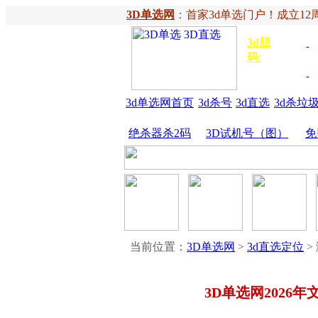
3D单选网
：
首家3d单选门户！成立12周
3d胆
独胆
3
码
:
胆
金胆
3d单选网首页
3d杀号
3d直选
3d杀垃
绝杀器杀2码
3D试机号（图）
免
当前位置：
3D单选网
>
3d直选定位
>
3D单选网2026年