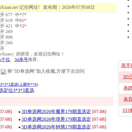
Xuan.net 记住网址! 发布期：2026年07月08日
开 677 中*
7
*
 开 618 中
6
1
*
 开 421 中*
2
*
开 269
开 808
开 266
 开
选（DanXuan）的拼音，欢迎记住网址！
杀个位
、
3d杀号
推荐。
高手
将“3D单选网”加入收藏,方便下次访问
3D
*3*3直选(上期中**6)
杀
选定位3*3*3直选
杀
33
07-08]
3D单选网2026年魔界179期直选定
[07-08]
07-08]
3D单选网2026年境界179期直选定
[07-08]
07-08]
3D单选网2026年钟馗179期直选定
[07-08]