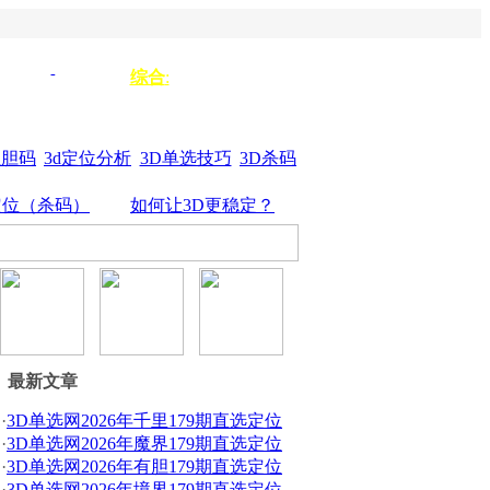
单选333
单选
综合
:
3d组选
44
杀垃圾
单选555
位胆码
3d定位分析
3D单选技巧
3D杀码
定位（杀码）
如何让3D更稳定？
最新文章
·
3D单选网2026年千里179期直选定位
·
3D单选网2026年魔界179期直选定位
·
3D单选网2026年有胆179期直选定位
·
3D单选网2026年境界179期直选定位