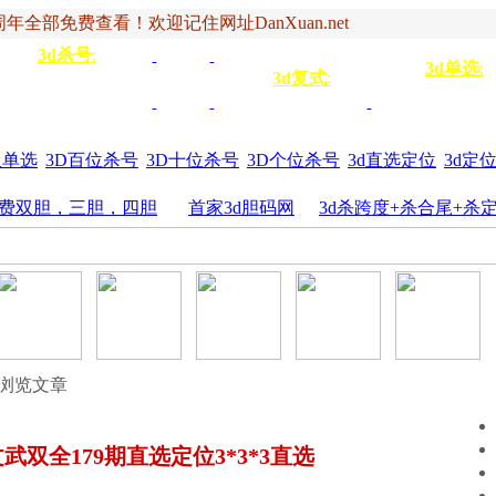
年全部免费查看！欢迎记住网址DanXuan.net
3d杀号
:
杀定位
3d杀码
3d杀
双
3d单选
:
号
3d复式
:
四码
五码
4
杀百位
杀十位
杀个
六码
七码
三胆
位
圾单选
3D百位杀号
3D十位杀号
3D个位杀号
3d直选定位
3d定
费双胆，三胆，四胆
首家3d胆码网
3d杀跨度+杀合尾+杀
 浏览文章
文武双全179期直选定位3*3*3直选