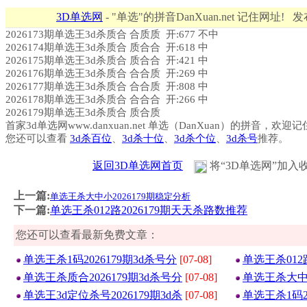
3D单选网
- "单选"的拼音DanXuan.net 记住网址! 
2026173期单选王3d杀质合 合质质 开:677 不中
2026174期单选王3d杀质合 质合合 开:618 中
2026175期单选王3d杀质合 质合合 开:421 中
2026176期单选王3d杀质合 合合质 开:269 中
2026177期单选王3d杀质合 合合质 开:808 中
2026178期单选王3d杀质合 合合合 开:266 中
2026179期单选王3d杀质合 质合质
首家3d单选网www.danxuan.net 单选（DanXuan）的拼音，欢迎
您还可以查看
3d杀百位
、
3d杀十位
、
3d杀个位
、
3d杀号
推荐。
返回3D单选网首页
将“3D单选网”加入
上一篇:
单选王杀大中小2026179期稳定分析
下一篇:
单选王杀012路2026179期天天杀路数推荐
您还可以查看最新免费文章：
单选王杀1码2026179期3d杀号分
[07-08]
单选王杀012
单选王杀质合2026179期3d杀号分
[07-08]
单选王杀大中小
单选王3d定位杀号2026179期3d杀
[07-08]
单选王杀1码2