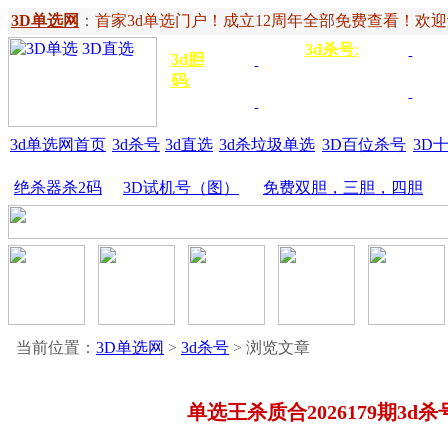
3D单选网
：
首家3d单选门户！成立12周年全部免费查看！欢迎记住网
3d杀号
:
杀定位
3d
3d胆
独胆
3双
号
码
:
胆
杀百位
杀十
金胆
三胆
位
3d单选网首页
3d杀号
3d直选
3d杀垃圾单选
3D百位杀号
3D
绝杀器杀2码
3D试机号（图）
免费双胆，三胆，四胆
当前位置：
3D单选网
>
3d杀号
> 浏览文章
单选王杀质合2026179期3d