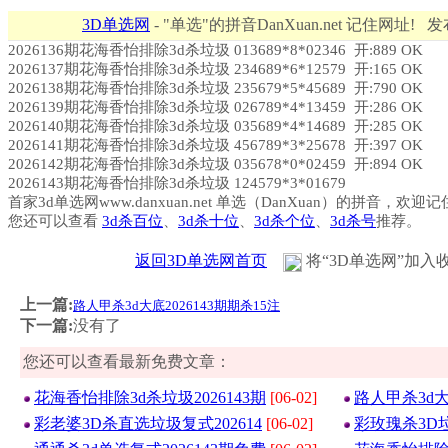
3D单选网
- "单选"的拼音DanXuan.net 记住网址! 
2026136期花海香怡排除3d杀垃圾 013689*8*02346 开:889 OK
2026137期花海香怡排除3d杀垃圾 234689*6*12579 开:165 OK
2026138期花海香怡排除3d杀垃圾 235679*5*45689 开:790 OK
2026139期花海香怡排除3d杀垃圾 026789*4*13459 开:286 OK
2026140期花海香怡排除3d杀垃圾 035689*4*14689 开:285 OK
2026141期花海香怡排除3d杀垃圾 456789*3*25678 开:397 OK
2026142期花海香怡排除3d杀垃圾 035678*0*02459 开:894 OK
2026143期花海香怡排除3d杀垃圾 124579*3*01679
首家3d单选网www.danxuan.net 单选（DanXuan）的拼音，欢迎
您还可以查看
3d杀百位
、
3d杀十位
、
3d杀个位
、
3d杀号
推荐。
返回3D单选网首页
将“3D单选网”加入
上一篇:
路人甲杀3d大底2026143期期杀15注
下一篇:
没有了
您还可以查看最新免费文章：
花海香怡排除3d杀垃圾2026143期
[06-02]
路人甲杀3d大
彩老婆3D杀直选垃圾复式202614
[06-02]
彩玫瑰杀3D垃