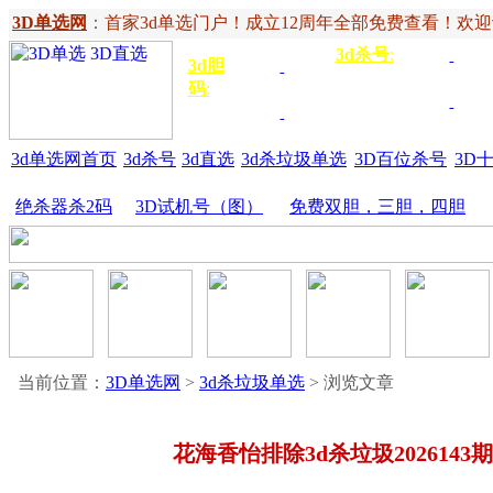
3D单选网
：
首家3d单选门户！成立12周年全部免费查看！欢迎记住网
3d杀号
:
杀定位
3d
3d胆
独胆
3双
号
码
:
胆
杀百位
杀十
金胆
三胆
位
3d单选网首页
3d杀号
3d直选
3d杀垃圾单选
3D百位杀号
3D
绝杀器杀2码
3D试机号（图）
免费双胆，三胆，四胆
当前位置：
3D单选网
>
3d杀垃圾单选
> 浏览文章
花海香怡排除3d杀垃圾2026143