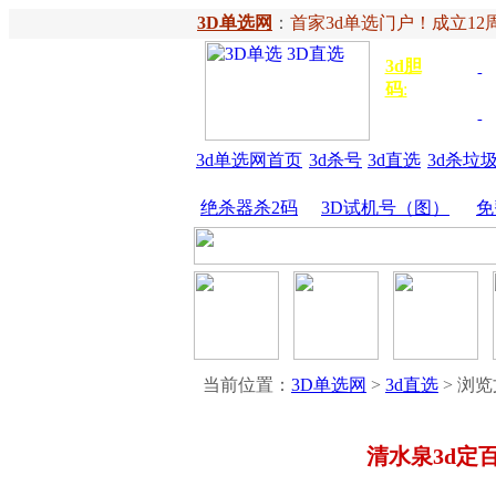
3D单选网
：
首家3d单选门户！成立12周
3d胆
独胆
3
码
:
胆
金胆
3d单选网首页
3d杀号
3d直选
3d杀垃
绝杀器杀2码
3D试机号（图）
免
当前位置：
3D单选网
>
3d直选
> 浏
清水泉3d定百