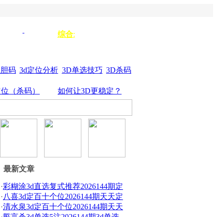
单选333
单选
综合
:
3d组选
44
杀垃圾
单选555
位胆码
3d定位分析
3D单选技巧
3D杀码
定位（杀码）
如何让3D更稳定？
最新文章
·
彩糊涂3d直选复式推荐2026144期定
·
八喜3d定百十个位2026144期天天定
·
清水泉3d定百十个位2026144期天天
·
誓言杀3d单选5注2026144期3d单选