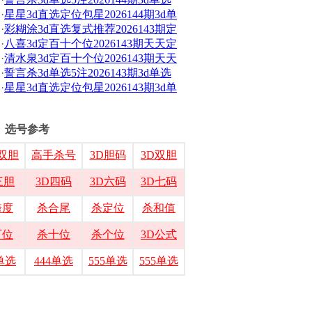
·
星星3d直选定位包星2026144期3d单
·
彩糊涂3d直选复式推荐2026143期定
·
八喜3d定百十个位2026143期天天定
·
清水泉3d定百十个位2026143期天天
·
誓言杀3d单选5注2026143期3d单选
·
星星3d直选定位包星2026143期3d单
选号参考
双胆
高手杀号
3D胆码
3D双胆
三胆
3D四码
3D六码
3D七码
跨度
杀合尾
杀定位
杀和值
百位
杀十位
杀个位
3D公式
3单选
444单选
555单选
555单选