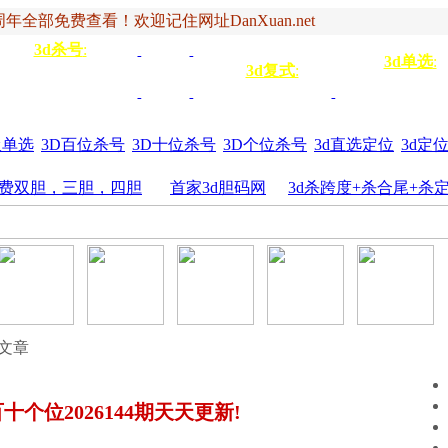
年全部免费查看！欢迎记住网址DanXuan.net
3d杀号
:
杀定位
3d杀码
3d杀
双
3d单选
:
号
3d复式
:
四码
五码
4
杀百位
杀十位
杀个
六码
七码
三胆
位
圾单选
3D百位杀号
3D十位杀号
3D个位杀号
3d直选定位
3d定
费双胆，三胆，四胆
首家3d胆码网
3d杀跨度+杀合尾+杀
览文章
十个位2026144期天天更新!