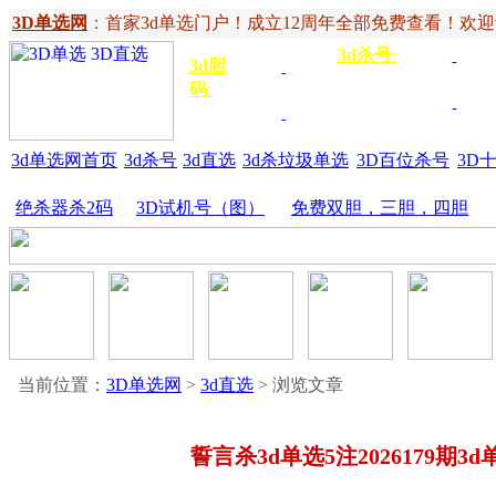
3D单选网
：
首家3d单选门户！成立12周年全部免费查看！欢迎记住网
3d杀号
:
杀定位
3d
3d胆
独胆
3双
号
码
:
胆
杀百位
杀十
金胆
三胆
位
3d单选网首页
3d杀号
3d直选
3d杀垃圾单选
3D百位杀号
3D
绝杀器杀2码
3D试机号（图）
免费双胆，三胆，四胆
当前位置：
3D单选网
>
3d直选
> 浏览文章
誓言杀3d单选5注2026179期3