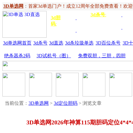
3D单选网
：
首家3d单选门户！成立12周年全部免费查看！欢迎记住网
3d杀号
:
杀定位
3d
3d胆
独胆
3双
号
码
:
胆
杀百位
杀十
金胆
三胆
位
3d单选网首页
3d杀号
3d直选
3d杀垃圾单选
3D百位杀号
3D
绝杀器杀2码
3D试机号（图）
免费双胆，三胆，四胆
当前位置：
3D单选网
>
3d定位胆码
> 浏览文章
3D单选网2026年神算115期胆码定位4*4*