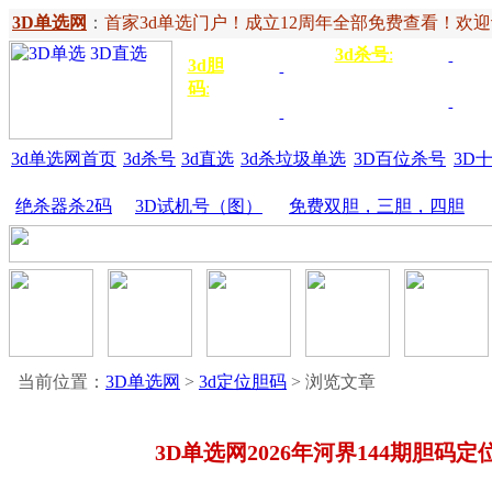
3D单选网
：
首家3d单选门户！成立12周年全部免费查看！欢迎记住网
3d杀号
:
杀定位
3d
3d胆
独胆
3双
号
码
:
胆
杀百位
杀十
金胆
三胆
位
3d单选网首页
3d杀号
3d直选
3d杀垃圾单选
3D百位杀号
3D
绝杀器杀2码
3D试机号（图）
免费双胆，三胆，四胆
当前位置：
3D单选网
>
3d定位胆码
> 浏览文章
3D单选网2026年河界144期胆码定位