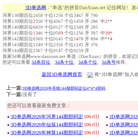
3D单选网
- "单选"的拼音DanXuan.net 记住网址! 
河界138期百位2458 十位1256 个位3467 开 790
河界139期百位
2
358 十位4567 个位1459 开 286 中
2
**
河界140期百位0459 十位0127 个位2349 开 285
河界141期百位1
3
46 十位056
9
个位1256 开 397 中
3
9
*
河界142期百位0369 十位0145 个位1
4
78 开 894 中**
4
河界143期百位1249 十位2356 个位1245 开 376
河界144期百位2367 十位0147 个位0259 开
首家3d单选网www.danxuan.net 单选（DanXuan）的拼音，欢迎
您还可以查看
3d杀百位
、
3d杀十位
、
3d杀个位
、
3d杀号
推荐。
返回3D单选网首页
将“3D单选网”加入
上一篇:
3D单选网2026年苍狼144期胆码定位4*4*4胆码
下一篇:
没有了
您还可以查看最新免费文章：
3D单选网2026年河界144期胆码定
[06-03]
3D单选网20
3D单选网2026年仙翁144期胆码定
[06-03]
3D单选网20
3D单选网2026年神算144期胆码定
[06-03]
3D单选网20