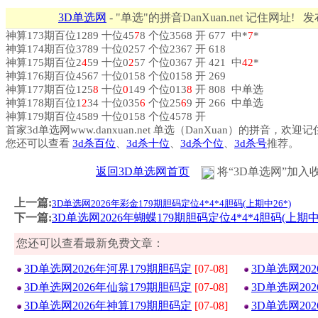
3D单选网
- "单选"的拼音DanXuan.net 记住网址! 
神算173期百位1289 十位45
7
8 个位3568 开 677 中*
7
*
神算174期百位3789 十位0257 个位2367 开 618
神算175期百位2
4
59 十位0
2
57 个位0367 开 421 中
4
2
*
神算176期百位4567 十位0158 个位0158 开 269
神算177期百位125
8
十位
0
149 个位013
8
开 808 中单选
神算178期百位1
2
34 十位035
6
个位25
6
9 开 266 中单选
神算179期百位4589 十位0158 个位4578 开
首家3d单选网www.danxuan.net 单选（DanXuan）的拼音，欢迎
您还可以查看
3d杀百位
、
3d杀十位
、
3d杀个位
、
3d杀号
推荐。
返回3D单选网首页
将“3D单选网”加入
上一篇:
3D单选网2026年彩金179期胆码定位4*4*4胆码(上期中26*)
下一篇:
3D单选网2026年蝴蝶179期胆码定位4*4*4胆码(上期中*
您还可以查看最新免费文章：
3D单选网2026年河界179期胆码定
[07-08]
3D单选网20
3D单选网2026年仙翁179期胆码定
[07-08]
3D单选网20
3D单选网2026年神算179期胆码定
[07-08]
3D单选网20