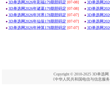
3D单选网2026年彩福179期胆码定
[07-08]
3D单选网20
3D单选网2026年诸葛179期胆码定
[07-08]
3D单选网20
3D单选网2026年河界178期胆码定
[07-07]
3D单选网20
3D单选网2026年仙翁178期胆码定
[07-07]
3D单选网20
3D单选网2026年神算178期胆码定
[07-07]
3D单选网20
Copyright © 2010-2025 3D单选网 
《中华人民共和国电信与信息服务业务