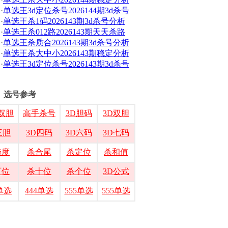
·
单选王3d定位杀号2026144期3d杀号
·
单选王杀1码2026143期3d杀号分析
·
单选王杀012路2026143期天天杀路
·
单选王杀质合2026143期3d杀号分析
·
单选王杀大中小2026143期稳定分析
·
单选王3d定位杀号2026143期3d杀号
选号参考
双胆
高手杀号
3D胆码
3D双胆
三胆
3D四码
3D六码
3D七码
跨度
杀合尾
杀定位
杀和值
百位
杀十位
杀个位
3D公式
3单选
444单选
555单选
555单选