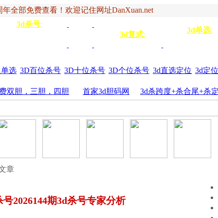
年全部免费查看！欢迎记住网址DanXuan.net
3d杀号
:
杀定位
3d杀码
3d杀
双
3d单选
:
号
3d复式
:
四码
五码
4
杀百位
杀十位
杀个
六码
七码
三胆
位
圾单选
3D百位杀号
3D十位杀号
3D个位杀号
3d直选定位
3d定
费双胆，三胆，四胆
首家3d胆码网
3d杀跨度+杀合尾+杀
览文章
号2026144期3d杀号专家分析