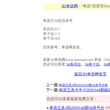
3D单选网
- "单选"的拼音Dan
单选王3d定位杀号
杀百位:0,7
杀十位:1,3
杀个位:4,8
仅供参考，单选网首发。
首家3d单选网www.danxuan.net 单
您还可以查看
3d杀百位
、
3d杀十位
、
3d
返回3D单选网首页
上一篇:
单选王杀1码2026143期3d杀号分析
下一篇:
单选王杀大中小2026144期
您还可以查看最新免费文章：
单选王杀1码2026144期3d杀号分
[0