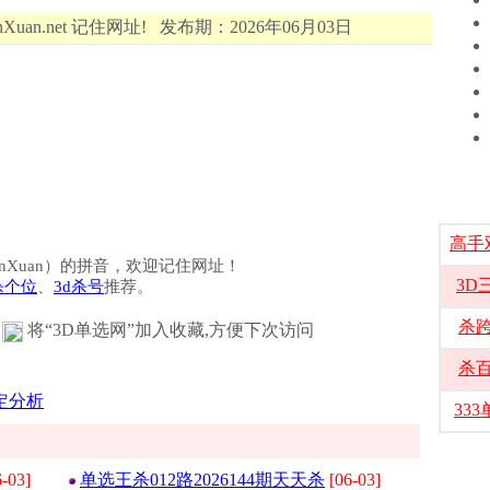
Xuan.net 记住网址! 发布期：2026年06月03日
高手
选（DanXuan）的拼音，欢迎记住网址！
3D
杀个位
、
3d杀号
推荐。
杀
将“3D单选网”加入收藏,方便下次访问
杀
稳定分析
33
6-03]
单选王杀012路2026144期天天杀
[06-03]