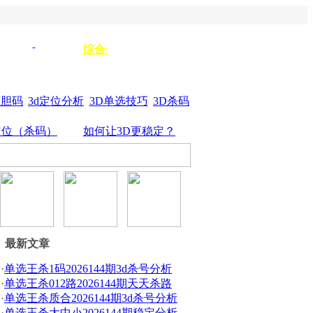
单选333
单选
综合
:
3d组选
44
杀垃圾
单选555
位胆码
3d定位分析
3D单选技巧
3D杀码
定位（杀码）
如何让3D更稳定？
最新文章
·
单选王杀1码2026144期3d杀号分析
·
单选王杀012路2026144期天天杀路
·
单选王杀质合2026144期3d杀号分析
·
单选王杀大中小2026144期稳定分析