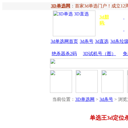
3D单选网
：
首家3d单选门户！成立12周
3d胆
独胆
3
码
:
胆
金胆
3d单选网首页
3d杀号
3d直选
3d杀垃
绝杀器杀2码
3D试机号（图）
免
当前位置：
3D单选网
>
3d杀号
> 浏
单选王3d定位杀