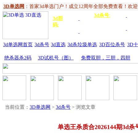
3D单选网
：
首家3d单选门户！成立12周年全部免费查看！欢迎记住网
3d杀号
:
杀定位
3d
3d胆
独胆
3双
号
码
:
胆
杀百位
杀十
金胆
三胆
位
3d单选网首页
3d杀号
3d直选
3d杀垃圾单选
3D百位杀号
3D
绝杀器杀2码
3D试机号（图）
免费双胆，三胆，四胆
当前位置：
3D单选网
>
3d杀号
> 浏览文章
单选王杀质合2026144期3d