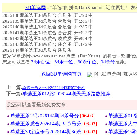
3D单选网
- "单选"的拼音DanXuan.net 记住网址! 
2026138期单选王3d杀质合 合质质 开:790 中
2026139期单选王3d杀质合 合质合 开:286 中
2026140期单选王3d杀质合 合质合 开:285 中
2026141期单选王3d杀质合 合合质 开:397 中
2026142期单选王3d杀质合 质质质 开:894 中
2026143期单选王3d杀质合 质合质 开:376 中
2026144期单选王3d杀质合 质质质
首家3d单选网www.danxuan.net 单选（DanXuan）的拼音，欢迎
您还可以查看
3d杀百位
、
3d杀十位
、
3d杀个位
、
3d杀号
推荐。
返回3D单选网首页
将“3D单选网”加入
上一篇:
单选王杀大中小2026144期稳定分析
下一篇:
单选王杀012路2026144期天天杀路数推荐
您还可以查看最新免费文章：
单选王杀1码2026144期3d杀号分
[06-03]
单选王杀012
单选王杀质合2026144期3d杀号分
[06-03]
单选王杀大中小
单选王3d定位杀号2026144期3d杀
[06-03]
单选王杀1码2