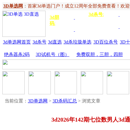
3D单选网
：
首家3d单选门户！成立12周年全部免费查看！欢迎记住网
3d杀号
:
杀定位
3d
3d胆
独胆
3双
号
码
:
胆
杀百位
杀十
金胆
三胆
位
3d单选网首页
3d杀号
3d直选
3d杀垃圾单选
3D百位杀号
3D
绝杀器杀2码
3D试机号（图）
免费双胆，三胆，四胆
当前位置：
3D单选网
>
3D杀码汇总
> 浏览文章
3d2026年142期七位数男人3