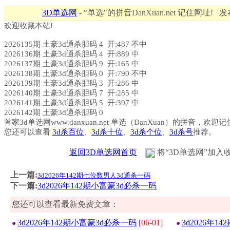
3D单选网
- "单选"的拼音DanXuan.net 记住网址! 
欢迎收藏本站!
2026135期 土豪3d通杀胆码 4 开:487 不中
2026136期 土豪3d通杀胆码 4 开:889 中
2026137期 土豪3d通杀胆码 9 开:165 中
2026138期 土豪3d通杀胆码 0 开:790 不中
2026139期 土豪3d通杀胆码 3 开:286 中
2026140期 土豪3d通杀胆码 7 开:285 中
2026141期 土豪3d通杀胆码 5 开:397 中
2026142期 土豪3d通杀胆码 0
首家3d单选网www.danxuan.net 单选（DanXuan）的拼音，欢迎
您还可以查看
3d杀百位
、
3d杀十位
、
3d杀个位
、
3d杀号
推荐。
返回3D单选网首页
将“3D单选网”加入
上一篇:
3d2026年142期七位数男人3d通杀一码
下一篇:
3d2026年142期小富豪3d必杀一码
您还可以查看最新免费文章：
3d2026年142期小富豪3d必杀一码
[06-01]
3d2026年1