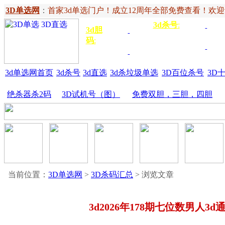
3D单选网
：
首家3d单选门户！成立12周年全部免费查看！欢迎记住网
3d杀号
:
杀定位
3d
3d胆
独胆
3双
号
码
:
胆
杀百位
杀十
金胆
三胆
位
3d单选网首页
3d杀号
3d直选
3d杀垃圾单选
3D百位杀号
3D
绝杀器杀2码
3D试机号（图）
免费双胆，三胆，四胆
当前位置：
3D单选网
>
3D杀码汇总
> 浏览文章
3d2026年178期七位数男人3