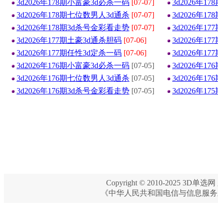
3d2026年178期小富豪3d必杀一码
[07-07]
3d2026年1
3d2026年178期七位数男人3d通杀
[07-07]
3d2026年1
3d2026年178期3d杀号金彩看走势
[07-07]
3d2026年1
3d2026年177期土豪3d通杀胆码
[07-06]
3d2026年1
3d2026年177期任性3d定杀一码
[07-06]
3d2026年1
3d2026年176期小富豪3d必杀一码
[07-05]
3d2026年1
3d2026年176期七位数男人3d通杀
[07-05]
3d2026年1
3d2026年176期3d杀号金彩看走势
[07-05]
3d2026年1
Copyright © 2010-2025 3D单选网 
《中华人民共和国电信与信息服务业务