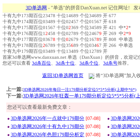
3D单选网
- "单选"的拼音DanXuan.net 记住网址! 
十有九中173期百位23478 十位14689 个位34689 开 677
十有九中174期百位03489 十位02457 个位01567 开 618
十有九中175期百位01567 十位0
2
369 个位34589 开 421 中*
2
*
十有九中176期百位1
2
458 十位02789 个位2467
9
开 269 中
2
*
9
十有九中177期百位0367
8
十位
0
2679 个位167
8
9 开 808 中单选
十有九中178期百位
2
6789 十位35
6
89 个位034
6
7 开 266 中单选
十有九中179期百位03489 十位13489 个位12789 开
首家3d单选网www.danxuan.net 单选（DanXuan）的拼音，欢迎
您还可以查看
3d杀百位
、
3d杀十位
、
3d杀个位
、
3d杀号
推荐。
返回3D单选网首页
将“3D单选网”加入
上一篇:
3D单选网2026年每日一注179期分析定位5*5*5分析(上期中*6*)
下一篇:
3D单选网2026年狂轰一单179期分析定位5*5*5分析(上
您还可以查看最新免费文章：
3D单选网2026年一点就中179期分
[07-08]
3D单选网20
3D单选网2026年十有九中179期分
[07-08]
3D单选网20
3D单选网2026年色胆179期分析定
[07-08]
3D单选网20