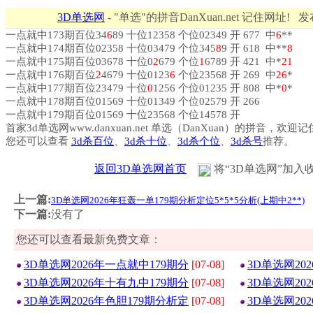
3D单选网
- "单选"的拼音DanXuan.net 记住网址! 
一点就中173期百位34
6
89 十位12358 个位02349 开 677 中
6
**
一点就中174期百位02358 十位03479 个位345
8
9 开 618 中**
8
一点就中175期百位03678 十位0
2
679 个位
1
6789 开 421 中*
2
1
一点就中176期百位
2
4679 十位0123
6
个位23568 开 269 中
2
6
*
一点就中177期百位23479 十位
0
1256 个位01235 开 808 中*
0
*
一点就中178期百位01569 十位01349 个位02579 开 266
一点就中179期百位01569 十位23568 个位14578 开
首家3d单选网www.danxuan.net 单选（DanXuan）的拼音，欢迎
您还可以查看
3d杀百位
、
3d杀十位
、
3d杀个位
、
3d杀号
推荐。
返回3D单选网首页
将“3D单选网”加入
上一篇:
3D单选网2026年狂轰一单179期分析定位5*5*5分析(上期中2**)
下一篇:
没有了
您还可以查看最新免费文章：
3D单选网2026年一点就中179期分
[07-08]
3D单选网20
3D单选网2026年十有九中179期分
[07-08]
3D单选网20
3D单选网2026年色胆179期分析定
[07-08]
3D单选网20