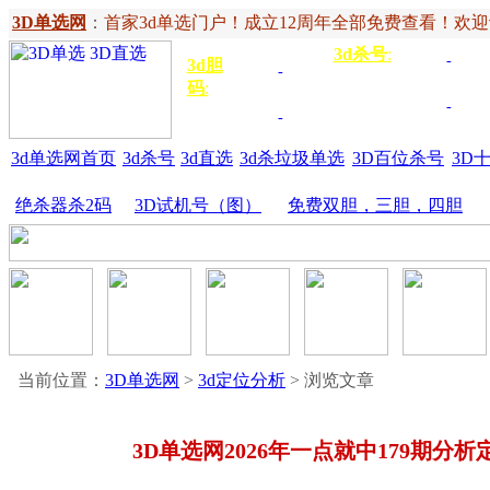
3D单选网
：
首家3d单选门户！成立12周年全部免费查看！欢迎记住网
3d杀号
:
杀定位
3d
3d胆
独胆
3双
号
码
:
胆
杀百位
杀十
金胆
三胆
位
3d单选网首页
3d杀号
3d直选
3d杀垃圾单选
3D百位杀号
3D
绝杀器杀2码
3D试机号（图）
免费双胆，三胆，四胆
当前位置：
3D单选网
>
3d定位分析
> 浏览文章
3D单选网2026年一点就中179期分析定