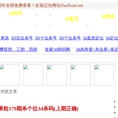
年全部免费查看！欢迎记住网址DanXuan.net
3d杀号
:
杀定位
3d杀码
3d杀
双
3d单选
:
号
3d复式
:
四码
五码
4
杀百位
杀十位
杀个
六码
七码
三胆
位
圾单选
3D百位杀号
3D十位杀号
3D个位杀号
3d直选定位
3d定
费双胆，三胆，四胆
首家3d胆码网
3d杀跨度+杀合尾+杀
 浏览文章
D果粒179期杀个位3d杀码(上期正确)