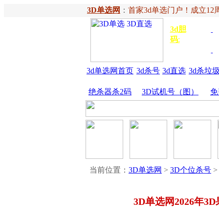
3D单选网
：
首家3d单选门户！成立12周
3d胆
独胆
3
码
:
胆
金胆
3d单选网首页
3d杀号
3d直选
3d杀垃
绝杀器杀2码
3D试机号（图）
免
当前位置：
3D单选网
>
3D个位杀号
>
3D单选网2026年3