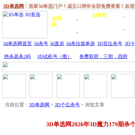
3D单选网
：
首家3d单选门户！成立12周年全部免费查看！欢迎记住网
3d杀号
:
杀定位
3d
3d胆
独胆
3双
号
码
:
胆
杀百位
杀十
金胆
三胆
位
3d单选网首页
3d杀号
3d直选
3d杀垃圾单选
3D百位杀号
3D
绝杀器杀2码
3D试机号（图）
免费双胆，三胆，四胆
当前位置：
3D单选网
>
3D个位杀号
> 浏览文章
3D单选网2026年3D魔力179期杀