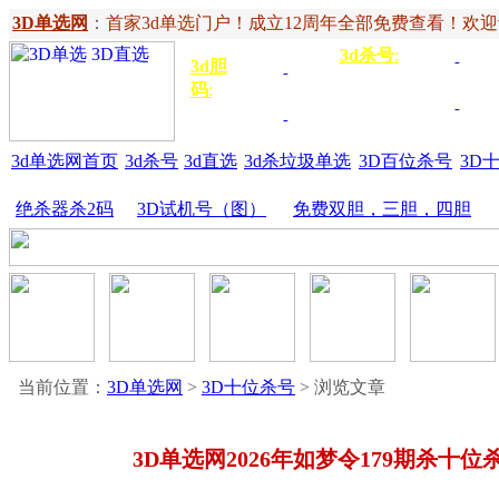
3D单选网
：
首家3d单选门户！成立12周年全部免费查看！欢迎记住网
3d杀号
:
杀定位
3d
3d胆
独胆
3双
号
码
:
胆
杀百位
杀十
金胆
三胆
位
3d单选网首页
3d杀号
3d直选
3d杀垃圾单选
3D百位杀号
3D
绝杀器杀2码
3D试机号（图）
免费双胆，三胆，四胆
当前位置：
3D单选网
>
3D十位杀号
> 浏览文章
3D单选网2026年如梦令179期杀十位