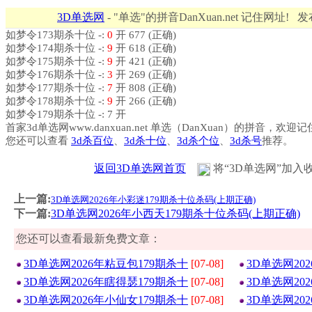
3D单选网
- "单选"的拼音DanXuan.net 记住网址! 
如梦令173期杀十位 -:
0
开 677 (正确)
如梦令174期杀十位 -:
9
开 618 (正确)
如梦令175期杀十位 -:
9
开 421 (正确)
如梦令176期杀十位 -:
3
开 269 (正确)
如梦令177期杀十位 -:
7
开 808 (正确)
如梦令178期杀十位 -:
9
开 266 (正确)
如梦令179期杀十位 -: 7 开
首家3d单选网www.danxuan.net 单选（DanXuan）的拼音，欢迎
您还可以查看
3d杀百位
、
3d杀十位
、
3d杀个位
、
3d杀号
推荐。
返回3D单选网首页
将“3D单选网”加入
上一篇:
3D单选网2026年小彩迷179期杀十位杀码(上期正确)
下一篇:
3D单选网2026年小西天179期杀十位杀码(上期正确)
您还可以查看最新免费文章：
3D单选网2026年粘豆包179期杀十
[07-08]
3D单选网20
3D单选网2026年瞎得瑟179期杀十
[07-08]
3D单选网20
3D单选网2026年小仙女179期杀十
[07-08]
3D单选网20