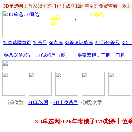
3D单选网
：
首家3d单选门户！成立12周年全部免费查看！欢迎记住网
3d杀号
:
杀定位
3d
3d胆
独胆
3双
号
码
:
胆
杀百位
杀十
金胆
三胆
位
3d单选网首页
3d杀号
3d直选
3d杀垃圾单选
3D百位杀号
3D
绝杀器杀2码
3D试机号（图）
免费双胆，三胆，四胆
当前位置：
3D单选网
>
3D十位杀号
> 浏览文章
3D单选网2026年毒娘子179期杀十位