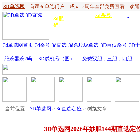
3D单选网
：
首家3d单选门户！成立12周年全部免费查看！欢迎记住网
3d杀号
:
杀定位
3d
3d胆
独胆
3双
号
码
:
胆
杀百位
杀十
金胆
三胆
位
3d单选网首页
3d杀号
3d直选
3d杀垃圾单选
3D百位杀号
3D
绝杀器杀2码
3D试机号（图）
免费双胆，三胆，四胆
当前位置：
3D单选网
>
3d直选定位
> 浏览文章
3D单选网2026年妙胆144期直选定位