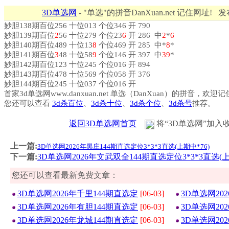
3D单选网
- "单选"的拼音DanXuan.net 记住网址! 
妙胆138期百位256 十位013 个位346 开 790
妙胆139期百位
2
56 十位279 个位23
6
开 286 中
2
*
6
妙胆140期百位489 十位13
8
个位469 开 285 中*
8
*
妙胆141期百位
3
48 十位58
9
个位146 开 397 中
3
9
*
妙胆142期百位123 十位245 个位016 开 894
妙胆143期百位478 十位569 个位058 开 376
妙胆144期百位245 十位037 个位016 开
首家3d单选网www.danxuan.net 单选（DanXuan）的拼音，欢迎
您还可以查看
3d杀百位
、
3d杀十位
、
3d杀个位
、
3d杀号
推荐。
返回3D单选网首页
将“3D单选网”加入
上一篇:
3D单选网2026年黑庄144期直选定位3*3*3直选(上期中*76)
下一篇:
3D单选网2026年文武双全144期直选定位3*3*3直选(上
您还可以查看最新免费文章：
3D单选网2026年千里144期直选定
[06-03]
3D单选网20
3D单选网2026年有胆144期直选定
[06-03]
3D单选网20
3D单选网2026年龙城144期直选定
[06-03]
3D单选网20