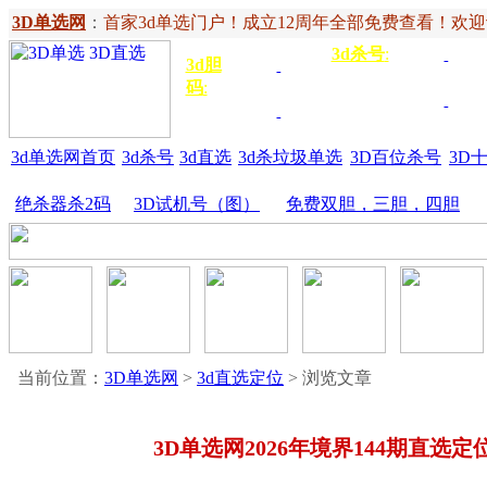
3D单选网
：
首家3d单选门户！成立12周年全部免费查看！欢迎记住网
3d杀号
:
杀定位
3d
3d胆
独胆
3双
号
码
:
胆
杀百位
杀十
金胆
三胆
位
3d单选网首页
3d杀号
3d直选
3d杀垃圾单选
3D百位杀号
3D
绝杀器杀2码
3D试机号（图）
免费双胆，三胆，四胆
当前位置：
3D单选网
>
3d直选定位
> 浏览文章
3D单选网2026年境界144期直选定位