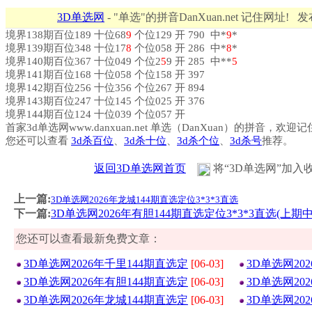
3D单选网
- "单选"的拼音DanXuan.net 记住网址! 
境界138期百位189 十位68
9
个位129 开 790 中*
9
*
境界139期百位348 十位17
8
个位058 开 286 中*
8
*
境界140期百位367 十位049 个位2
5
9 开 285 中**
5
境界141期百位168 十位058 个位158 开 397
境界142期百位256 十位356 个位267 开 894
境界143期百位247 十位145 个位025 开 376
境界144期百位124 十位039 个位057 开
首家3d单选网www.danxuan.net 单选（DanXuan）的拼音，欢迎
您还可以查看
3d杀百位
、
3d杀十位
、
3d杀个位
、
3d杀号
推荐。
返回3D单选网首页
将“3D单选网”加入
上一篇:
3D单选网2026年龙城144期直选定位3*3*3直选
下一篇:
3D单选网2026年有胆144期直选定位3*3*3直选(上期中*
您还可以查看最新免费文章：
3D单选网2026年千里144期直选定
[06-03]
3D单选网20
3D单选网2026年有胆144期直选定
[06-03]
3D单选网20
3D单选网2026年龙城144期直选定
[06-03]
3D单选网20