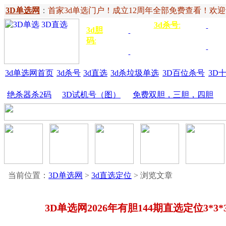
3D单选网
：
首家3d单选门户！成立12周年全部免费查看！欢迎记住网
3d杀号
:
杀定位
3d
3d胆
独胆
3双
号
码
:
胆
杀百位
杀十
金胆
三胆
位
3d单选网首页
3d杀号
3d直选
3d杀垃圾单选
3D百位杀号
3D
绝杀器杀2码
3D试机号（图）
免费双胆，三胆，四胆
当前位置：
3D单选网
>
3d直选定位
> 浏览文章
3D单选网2026年有胆144期直选定位3*3*