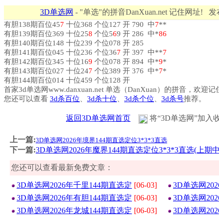
3D单选网
- "单选"的拼音DanXuan.net 记住网址! 
有胆138期百位45
7
十位368 个位127 开 790 中
7
**
有胆139期百位369 十位25
8
个位5
6
9 开 286 中*
8
6
有胆140期百位148 十位239 个位078 开 285
有胆141期百位045 十位236 个位36
7
开 397 中**
7
有胆142期百位345 十位16
9
个位078 开 894 中*
9
*
有胆143期百位027 十位24
7
个位389 开 376 中*
7
*
有胆144期百位014 十位459 个位128 开
首家3d单选网www.danxuan.net 单选（DanXuan）的拼音，欢迎
您还可以查看
3d杀百位
、
3d杀十位
、
3d杀个位
、
3d杀号
推荐。
返回3D单选网首页
将“3D单选网”加入
上一篇:
3D单选网2026年境界144期直选定位3*3*3直选
下一篇:
3D单选网2026年魔界144期直选定位3*3*3直选(上期中3
您还可以查看最新免费文章：
3D单选网2026年千里144期直选定
[06-03]
3D单选网20
3D单选网2026年有胆144期直选定
[06-03]
3D单选网20
3D单选网2026年龙城144期直选定
[06-03]
3D单选网20