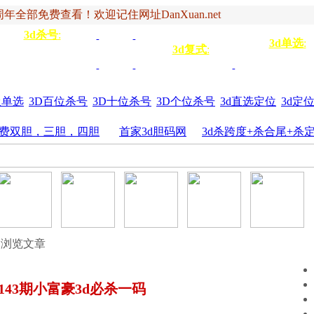
年全部免费查看！欢迎记住网址DanXuan.net
3d杀号
:
杀定位
3d杀码
3d杀
双
3d单选
:
号
3d复式
:
四码
五码
4
杀百位
杀十位
杀个
六码
七码
三胆
位
圾单选
3D百位杀号
3D十位杀号
3D个位杀号
3d直选定位
3d定
费双胆，三胆，四胆
首家3d胆码网
3d杀跨度+杀合尾+杀
 浏览文章
6年143期小富豪3d必杀一码