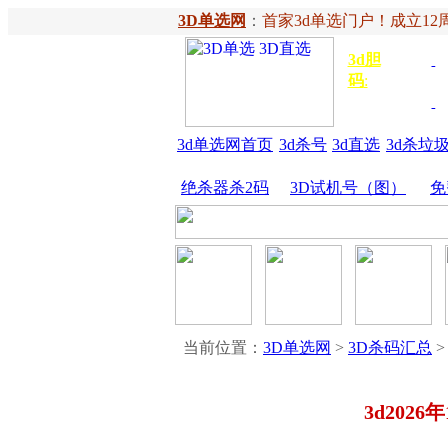
3D单选网
：
首家3d单选门户！成立12周
3d胆
独胆
3
码
:
胆
金胆
3d单选网首页
3d杀号
3d直选
3d杀垃
绝杀器杀2码
3D试机号（图）
免
当前位置：
3D单选网
>
3D杀码汇总
>
3d202