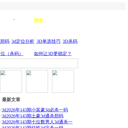
单选333
单选
综合
:
3d组选
44
杀垃圾
单选555
位胆码
3d定位分析
3D单选技巧
3D杀码
定位（杀码）
如何让3D更稳定？
最新文章
·
3d2026年143期小富豪3d必杀一码
·
3d2026年143期土豪3d通杀胆码
·
3d2026年143期七位数男人3d通杀一
·
3d2026年143期任性3d定杀一码