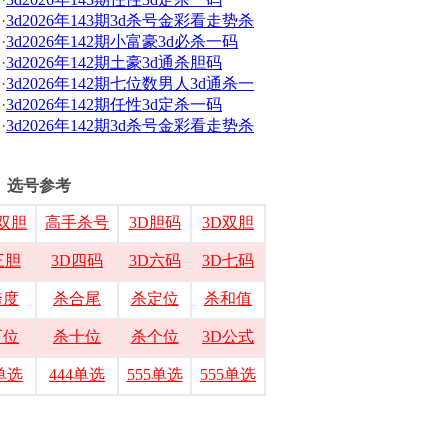
·
3d2026年143期3d杀号金彩看走势杀
·
3d2026年142期小富豪3d必杀一码
·
3d2026年142期土豪3d通杀胆码
·
3d2026年142期七位数男人3d通杀一
·
3d2026年142期任性3d定杀一码
·
3d2026年142期3d杀号金彩看走势杀
选号参考
双胆
高手杀号
3D胆码
3D双胆
三胆
3D四码
3D六码
3D七码
跨度
杀合尾
杀定位
杀和值
百位
杀十位
杀个位
3D公式
3单选
444单选
555单选
555单选