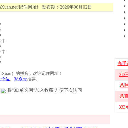
Xuan.net 记住网址! 发布期：2026年06月02日
中
中
中
不中
中
不中
中
中
高手
选（DanXuan）的拼音，欢迎记住网址！
3D
杀个位
、
3d杀号
推荐。
杀
将“3D单选网”加入收藏,方便下次访问
杀
33