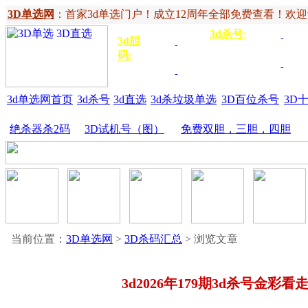
3D单选网
：
首家3d单选门户！成立12周年全部免费查看！欢迎记住网
3d杀号
:
杀定位
3d
3d胆
独胆
3双
号
码
:
胆
杀百位
杀十
金胆
三胆
位
3d单选网首页
3d杀号
3d直选
3d杀垃圾单选
3D百位杀号
3D
绝杀器杀2码
3D试机号（图）
免费双胆，三胆，四胆
当前位置：
3D单选网
>
3D杀码汇总
> 浏览文章
3d2026年179期3d杀号金彩