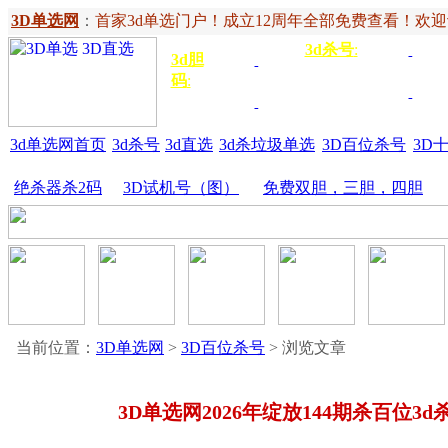
3D单选网
：
首家3d单选门户！成立12周年全部免费查看！欢迎记住网
3d杀号
:
杀定位
3d
3d胆
独胆
3双
号
码
:
胆
杀百位
杀十
金胆
三胆
位
3d单选网首页
3d杀号
3d直选
3d杀垃圾单选
3D百位杀号
3D
绝杀器杀2码
3D试机号（图）
免费双胆，三胆，四胆
当前位置：
3D单选网
>
3D百位杀号
> 浏览文章
3D单选网2026年绽放144期杀百位3d