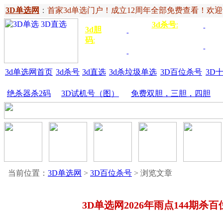
3D单选网
：
首家3d单选门户！成立12周年全部免费查看！欢迎记住网
3d杀号
:
杀定位
3d
3d胆
独胆
3双
号
码
:
胆
杀百位
杀十
金胆
三胆
位
3d单选网首页
3d杀号
3d直选
3d杀垃圾单选
3D百位杀号
3D
绝杀器杀2码
3D试机号（图）
免费双胆，三胆，四胆
当前位置：
3D单选网
>
3D百位杀号
> 浏览文章
3D单选网2026年雨点144期杀百