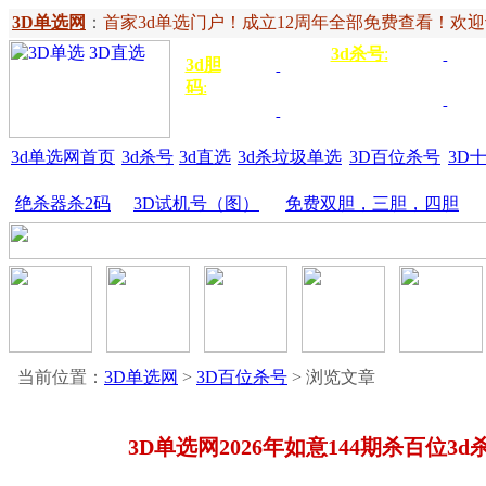
3D单选网
：
首家3d单选门户！成立12周年全部免费查看！欢迎记住网
3d杀号
:
杀定位
3d
3d胆
独胆
3双
号
码
:
胆
杀百位
杀十
金胆
三胆
位
3d单选网首页
3d杀号
3d直选
3d杀垃圾单选
3D百位杀号
3D
绝杀器杀2码
3D试机号（图）
免费双胆，三胆，四胆
当前位置：
3D单选网
>
3D百位杀号
> 浏览文章
3D单选网2026年如意144期杀百位3d