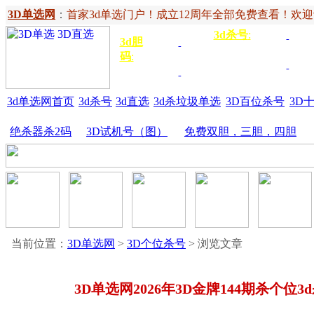
3D单选网
：
首家3d单选门户！成立12周年全部免费查看！欢迎记住网
3d杀号
:
杀定位
3d
3d胆
独胆
3双
号
码
:
胆
杀百位
杀十
金胆
三胆
位
3d单选网首页
3d杀号
3d直选
3d杀垃圾单选
3D百位杀号
3D
绝杀器杀2码
3D试机号（图）
免费双胆，三胆，四胆
当前位置：
3D单选网
>
3D个位杀号
> 浏览文章
3D单选网2026年3D金牌144期杀个位3