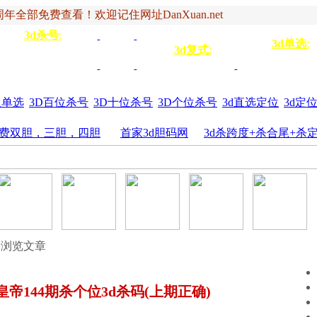
年全部免费查看！欢迎记住网址DanXuan.net
3d杀号
:
杀定位
3d杀码
3d杀
双
3d单选
:
号
3d复式
:
四码
五码
4
杀百位
杀十位
杀个
六码
七码
三胆
位
圾单选
3D百位杀号
3D十位杀号
3D个位杀号
3d直选定位
3d定
费双胆，三胆，四胆
首家3d胆码网
3d杀跨度+杀合尾+杀
 浏览文章
D皇帝144期杀个位3d杀码(上期正确)