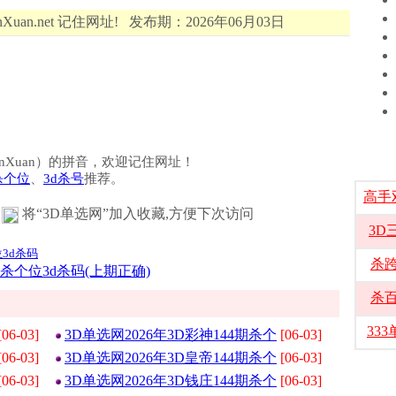
Xuan.net 记住网址! 发布期：2026年06月03日
选（DanXuan）的拼音，欢迎记住网址！
杀个位
、
3d杀号
推荐。
高手
将“3D单选网”加入收藏,方便下次访问
3D
位3d杀码
杀
期杀个位3d杀码(上期正确)
杀
33
[06-03]
3D单选网2026年3D彩神144期杀个
[06-03]
[06-03]
3D单选网2026年3D皇帝144期杀个
[06-03]
[06-03]
3D单选网2026年3D钱庄144期杀个
[06-03]