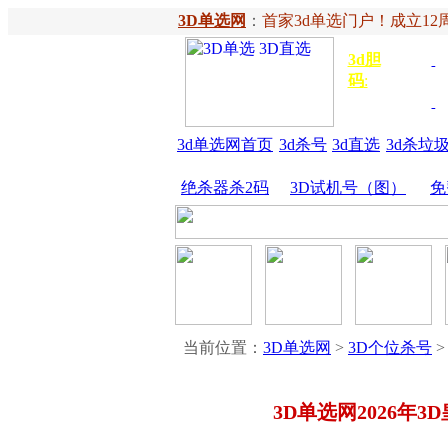
3D单选网
：
首家3d单选门户！成立12周
3d胆
独胆
3
码
:
胆
金胆
3d单选网首页
3d杀号
3d直选
3d杀垃
绝杀器杀2码
3D试机号（图）
免
当前位置：
3D单选网
>
3D个位杀号
>
3D单选网2026年3