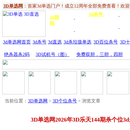
3D单选网
：
首家3d单选门户！成立12周年全部免费查看！欢迎记住网
3d杀号
:
杀定位
3d
3d胆
独胆
3双
号
码
:
胆
杀百位
杀十
金胆
三胆
位
3d单选网首页
3d杀号
3d直选
3d杀垃圾单选
3D百位杀号
3D
绝杀器杀2码
3D试机号（图）
免费双胆，三胆，四胆
当前位置：
3D单选网
>
3D个位杀号
> 浏览文章
3D单选网2026年3D乐天144期杀个位3