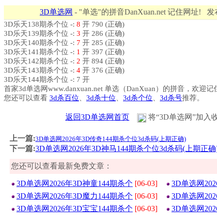
3D单选网
- "单选"的拼音DanXuan.net 记住网址! 
3D乐天138期杀个位 -:
8
开 790 (正确)
3D乐天139期杀个位 -:
3
开 286 (正确)
3D乐天140期杀个位 -:
7
开 285 (正确)
3D乐天141期杀个位 -:
1
开 397 (正确)
3D乐天142期杀个位 -:
2
开 894 (正确)
3D乐天143期杀个位 -:
4
开 376 (正确)
3D乐天144期杀个位 -: 7 开
首家3d单选网www.danxuan.net 单选（DanXuan）的拼音，欢迎
您还可以查看
3d杀百位
、
3d杀十位
、
3d杀个位
、
3d杀号
推荐。
返回3D单选网首页
将“3D单选网”加入
上一篇:
3D单选网2026年3D传奇144期杀个位3d杀码(上期正确)
下一篇:
3D单选网2026年3D神马144期杀个位3d杀码(上期正确
您还可以查看最新免费文章：
3D单选网2026年3D神童144期杀个
[06-03]
3D单选网20
3D单选网2026年3D魔力144期杀个
[06-03]
3D单选网20
3D单选网2026年3D宝宝144期杀个
[06-03]
3D单选网20