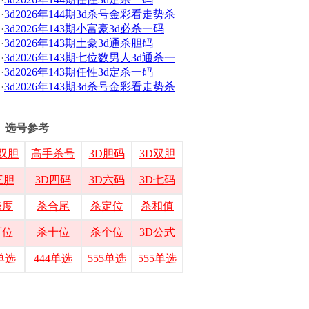
·
3d2026年144期3d杀号金彩看走势杀
·
3d2026年143期小富豪3d必杀一码
·
3d2026年143期土豪3d通杀胆码
·
3d2026年143期七位数男人3d通杀一
·
3d2026年143期任性3d定杀一码
·
3d2026年143期3d杀号金彩看走势杀
选号参考
双胆
高手杀号
3D胆码
3D双胆
三胆
3D四码
3D六码
3D七码
跨度
杀合尾
杀定位
杀和值
百位
杀十位
杀个位
3D公式
3单选
444单选
555单选
555单选