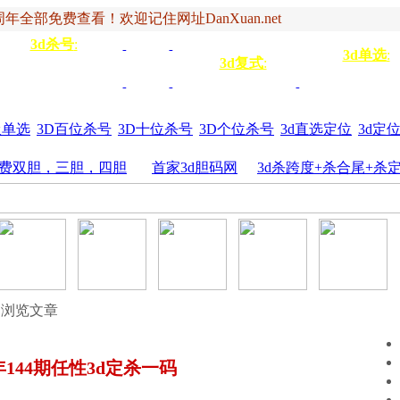
年全部免费查看！欢迎记住网址DanXuan.net
3d杀号
:
杀定位
3d杀码
3d杀
双
3d单选
:
号
3d复式
:
四码
五码
4
杀百位
杀十位
杀个
六码
七码
三胆
位
圾单选
3D百位杀号
3D十位杀号
3D个位杀号
3d直选定位
3d定
费双胆，三胆，四胆
首家3d胆码网
3d杀跨度+杀合尾+杀
 浏览文章
6年144期任性3d定杀一码