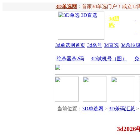
3D单选网
：
首家3d单选门户！成立12周
3d胆
独胆
3
码
:
胆
金胆
3d单选网首页
3d杀号
3d直选
3d杀垃
绝杀器杀2码
3D试机号（图）
免
当前位置：
3D单选网
>
3D杀码汇总
>
3d202