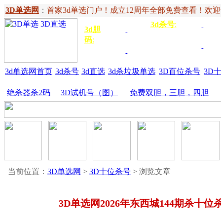
3D单选网
：
首家3d单选门户！成立12周年全部免费查看！欢迎记住网
3d杀号
:
杀定位
3d
3d胆
独胆
3双
号
码
:
胆
杀百位
杀十
金胆
三胆
位
3d单选网首页
3d杀号
3d直选
3d杀垃圾单选
3D百位杀号
3D
绝杀器杀2码
3D试机号（图）
免费双胆，三胆，四胆
当前位置：
3D单选网
>
3D十位杀号
> 浏览文章
3D单选网2026年东西城144期杀十位