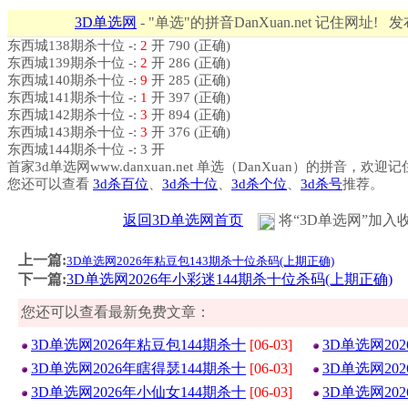
3D单选网
- "单选"的拼音DanXuan.net 记住网址! 
东西城138期杀十位 -:
2
开 790 (正确)
东西城139期杀十位 -:
2
开 286 (正确)
东西城140期杀十位 -:
9
开 285 (正确)
东西城141期杀十位 -:
1
开 397 (正确)
东西城142期杀十位 -:
3
开 894 (正确)
东西城143期杀十位 -:
3
开 376 (正确)
东西城144期杀十位 -: 3 开
首家3d单选网www.danxuan.net 单选（DanXuan）的拼音，欢迎
您还可以查看
3d杀百位
、
3d杀十位
、
3d杀个位
、
3d杀号
推荐。
返回3D单选网首页
将“3D单选网”加入
上一篇:
3D单选网2026年粘豆包143期杀十位杀码(上期正确)
下一篇:
3D单选网2026年小彩迷144期杀十位杀码(上期正确)
您还可以查看最新免费文章：
3D单选网2026年粘豆包144期杀十
[06-03]
3D单选网20
3D单选网2026年瞎得瑟144期杀十
[06-03]
3D单选网20
3D单选网2026年小仙女144期杀十
[06-03]
3D单选网20