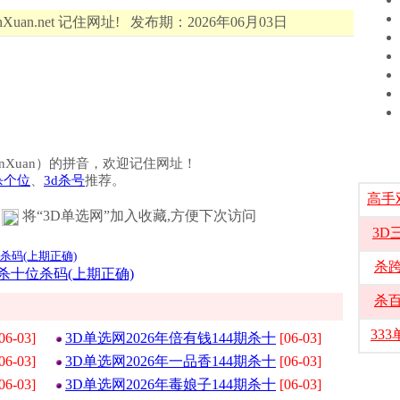
Xuan.net 记住网址! 发布期：2026年06月03日
选（DanXuan）的拼音，欢迎记住网址！
杀个位
、
3d杀号
推荐。
高手
将“3D单选网”加入收藏,方便下次访问
3D
位杀码(上期正确)
杀
期杀十位杀码(上期正确)
杀
33
06-03]
3D单选网2026年倍有钱144期杀十
[06-03]
06-03]
3D单选网2026年一品香144期杀十
[06-03]
06-03]
3D单选网2026年毒娘子144期杀十
[06-03]