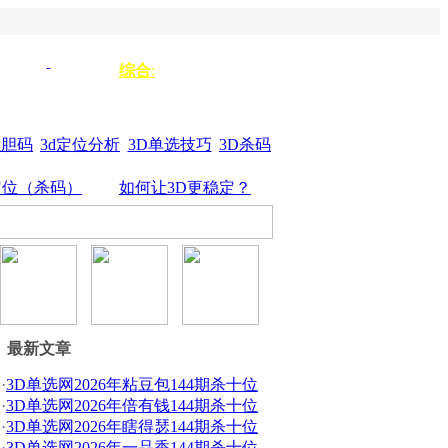
单选333
单选
综合
:
3d组选
44
杀垃圾
单选555
位胆码
3d定位分析
3D单选技巧
3D杀码
定位（杀码）
如何让3D更稳定？
最新文章
·
3D单选网2026年粘豆包144期杀十位
·
3D单选网2026年倍有钱144期杀十位
·
3D单选网2026年瞎得瑟144期杀十位
·
3D单选网2026年一品香144期杀十位