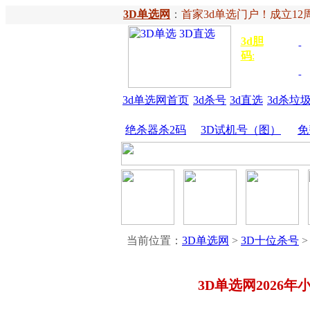
3D单选网
：
首家3d单选门户！成立12周
3d胆
独胆
3
码
:
胆
金胆
3d单选网首页
3d杀号
3d直选
3d杀垃
绝杀器杀2码
3D试机号（图）
免
当前位置：
3D单选网
>
3D十位杀号
>
3D单选网2026年