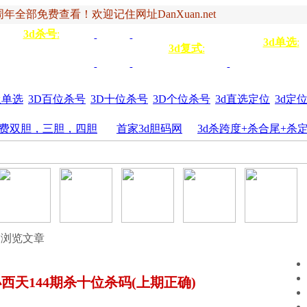
年全部免费查看！欢迎记住网址DanXuan.net
3d杀号
:
杀定位
3d杀码
3d杀
双
3d单选
:
号
3d复式
:
四码
五码
4
杀百位
杀十位
杀个
六码
七码
三胆
位
圾单选
3D百位杀号
3D十位杀号
3D个位杀号
3d直选定位
3d定
费双胆，三胆，四胆
首家3d胆码网
3d杀跨度+杀合尾+杀
 浏览文章
小西天144期杀十位杀码(上期正确)