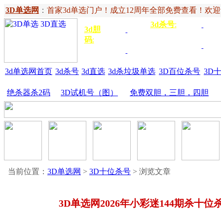
3D单选网
：
首家3d单选门户！成立12周年全部免费查看！欢迎记住网
3d杀号
:
杀定位
3d
3d胆
独胆
3双
号
码
:
胆
杀百位
杀十
金胆
三胆
位
3d单选网首页
3d杀号
3d直选
3d杀垃圾单选
3D百位杀号
3D
绝杀器杀2码
3D试机号（图）
免费双胆，三胆，四胆
当前位置：
3D单选网
>
3D十位杀号
> 浏览文章
3D单选网2026年小彩迷144期杀十位