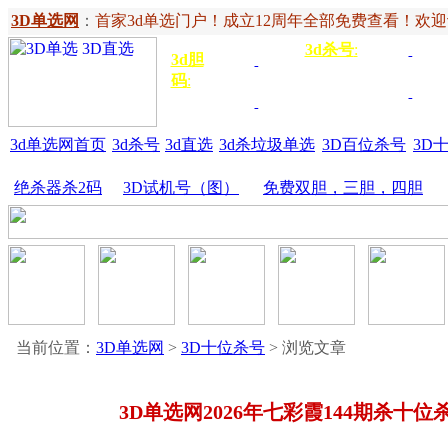
3D单选网
：
首家3d单选门户！成立12周年全部免费查看！欢迎记住网
3d杀号
:
杀定位
3d
3d胆
独胆
3双
号
码
:
胆
杀百位
杀十
金胆
三胆
位
3d单选网首页
3d杀号
3d直选
3d杀垃圾单选
3D百位杀号
3D
绝杀器杀2码
3D试机号（图）
免费双胆，三胆，四胆
当前位置：
3D单选网
>
3D十位杀号
> 浏览文章
3D单选网2026年七彩霞144期杀十位