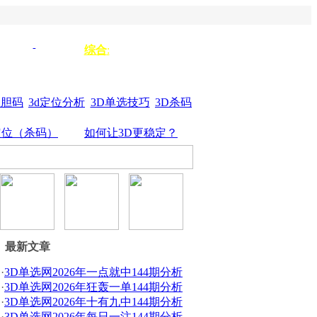
单选333
单选
综合
:
3d组选
44
杀垃圾
单选555
位胆码
3d定位分析
3D单选技巧
3D杀码
定位（杀码）
如何让3D更稳定？
最新文章
·
3D单选网2026年一点就中144期分析
·
3D单选网2026年狂轰一单144期分析
·
3D单选网2026年十有九中144期分析
·
3D单选网2026年每日一注144期分析