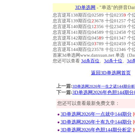
3D单选网
- "单选"的拼音Dan
忠言逆耳138期百位02589 十位0235
9
个位1
忠言逆耳139期百位
2
3678 十位01257 个位
忠言逆耳140期百位1
2
356 十位23459 个
忠言逆耳141期百位04589 十位12458 个位
忠言逆耳142期百位045
8
9 十位01347 个位
忠言逆耳143期百位0
3
789 十位02459 个
忠言逆耳144期百位23578 十位12346 个位
首家3d单选网www.danxuan.net 单
您还可以查看
3d杀百位
、
3d杀十位
、
3d
返回3D单选网首页
上一篇:
3D单选网2026年一生之诺144期分析定
下一篇:
3D单选网2026年色胆144期分
您还可以查看最新免费文章：
3D单选网2026年一点就中144期分
[
3D单选网2026年十有九中144期分
[
3D单选网2026年色胆144期分析定
[