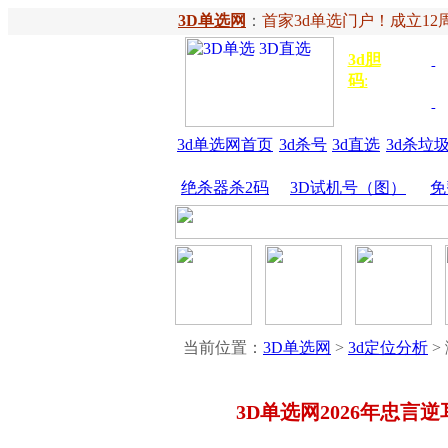
3D单选网
：
首家3d单选门户！成立12周
3d胆
独胆
3
码
:
胆
金胆
3d单选网首页
3d杀号
3d直选
3d杀垃
绝杀器杀2码
3D试机号（图）
免
当前位置：
3D单选网
>
3d定位分析
>
3D单选网2026年忠言逆耳