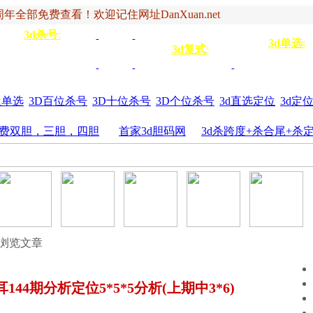
年全部免费查看！欢迎记住网址DanXuan.net
3d杀号
:
杀定位
3d杀码
3d杀
双
3d单选
:
号
3d复式
:
四码
五码
4
杀百位
杀十位
杀个
六码
七码
三胆
位
圾单选
3D百位杀号
3D十位杀号
3D个位杀号
3d直选定位
3d定
费双胆，三胆，四胆
首家3d胆码网
3d杀跨度+杀合尾+杀
 浏览文章
144期分析定位5*5*5分析(上期中3*6)