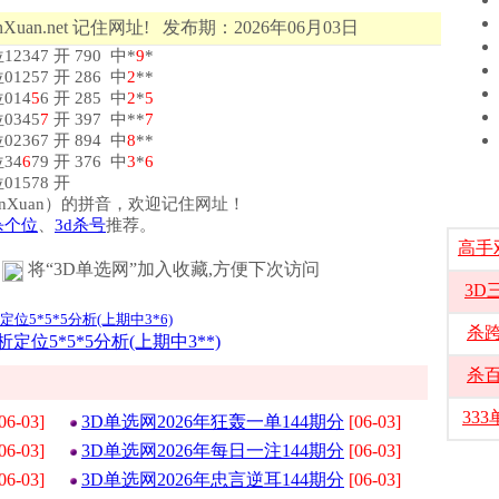
Xuan.net 记住网址! 发布期：2026年06月03日
2347 开 790 中*
9
*
01257 开 286 中
2
**
位014
5
6 开 285 中
2
*
5
0345
7
开 397 中**
7
02367 开 894 中
8
**
位34
6
79 开 376 中
3
*
6
01578 开
选（DanXuan）的拼音，欢迎记住网址！
杀个位
、
3d杀号
推荐。
高手
将“3D单选网”加入收藏,方便下次访问
3D
位5*5*5分析(上期中3*6)
杀
析定位5*5*5分析(上期中3**)
杀
33
06-03]
3D单选网2026年狂轰一单144期分
[06-03]
06-03]
3D单选网2026年每日一注144期分
[06-03]
06-03]
3D单选网2026年忠言逆耳144期分
[06-03]