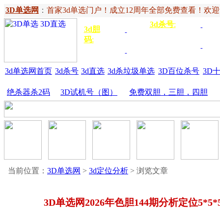
3D单选网
：
首家3d单选门户！成立12周年全部免费查看！欢迎记住网
3d杀号
:
杀定位
3d
3d胆
独胆
3双
号
码
:
胆
杀百位
杀十
金胆
三胆
位
3d单选网首页
3d杀号
3d直选
3d杀垃圾单选
3D百位杀号
3D
绝杀器杀2码
3D试机号（图）
免费双胆，三胆，四胆
当前位置：
3D单选网
>
3d定位分析
> 浏览文章
3D单选网2026年色胆144期分析定位5*5*