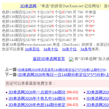
3D单选网
- "单选"的拼音DanXuan.net 记住网址! 
色胆138期百位245
7
9 十位1267
9
个位
0
5789 开 790 中单选
色胆139期百位0
2
345 十位03469 个位01789 开 286 中
2
**
色胆140期百位0
2
379 十位12347 个位01
5
69 开 285 中
2
*
5
色胆141期百位0
3
469 十位0358
9
个位01568 开 397 中
3
9
*
色胆142期百位1467
8
十位23578 个位03
4
79 开 894 中
8
*
4
色胆143期百位0
3
458 十位02389 个位01279 开 376 中
3
**
色胆144期百位56789 十位24579 个位01467 开
首家3d单选网www.danxuan.net 单选（DanXuan）的拼音，欢迎
您还可以查看
3d杀百位
、
3d杀十位
、
3d杀个位
、
3d杀号
推荐。
返回3D单选网首页
将“3D单选网”加入
上一篇:
3D单选网2026年忠言逆耳144期分析定位5*5*5分析(上期中3*6)
下一篇:
3D单选网2026年每日一注144期分析定位5*5*5分析(上
您还可以查看最新免费文章：
3D单选网2026年一点就中144期分
[06-03]
3D单选网20
3D单选网2026年十有九中144期分
[06-03]
3D单选网20
3D单选网2026年色胆144期分析定
[06-03]
3D单选网20