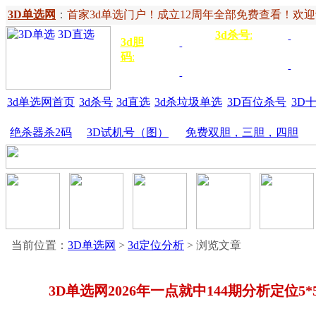
3D单选网
：
首家3d单选门户！成立12周年全部免费查看！欢迎记住网
3d杀号
:
杀定位
3d
3d胆
独胆
3双
号
码
:
胆
杀百位
杀十
金胆
三胆
位
3d单选网首页
3d杀号
3d直选
3d杀垃圾单选
3D百位杀号
3D
绝杀器杀2码
3D试机号（图）
免费双胆，三胆，四胆
当前位置：
3D单选网
>
3d定位分析
> 浏览文章
3D单选网2026年一点就中144期分析定位5*5