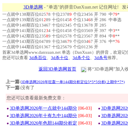
3D单选网
- "单选"的拼音DanXuan.net 记住网址! 
一点就中138期百位025
7
8 十位2378
9
个位23456 开 790 中
7
9
*
一点就中139期百位01
2
89 十位0145
8
个位134
6
8 开 286 中单选
一点就中140期百位13467 十位02345 个位13678 开 285
一点就中141期百位012
3
4 十位01458 个位03569 开 397 中
3
**
一点就中142期百位235
8
9 十位02578 个位23567 开 894 中
8
**
一点就中143期百位04789 十位346
7
9 个位034
6
7 开 376 中*
7
6
一点就中144期百位01367 十位25679 个位01236 开
首家3d单选网www.danxuan.net 单选（DanXuan）的拼音，欢迎
您还可以查看
3d杀百位
、
3d杀十位
、
3d杀个位
、
3d杀号
推荐。
返回3D单选网首页
将“3D单选网”加入
上一篇:
3D单选网2026年狂轰一单144期分析定位5*5*5分析(上期中*7*)
下一篇:
没有了
您还可以查看最新免费文章：
3D单选网2026年一点就中144期分
[06-03]
3D单选网20
3D单选网2026年十有九中144期分
[06-03]
3D单选网20
3D单选网2026年色胆144期分析定
[06-03]
3D单选网20