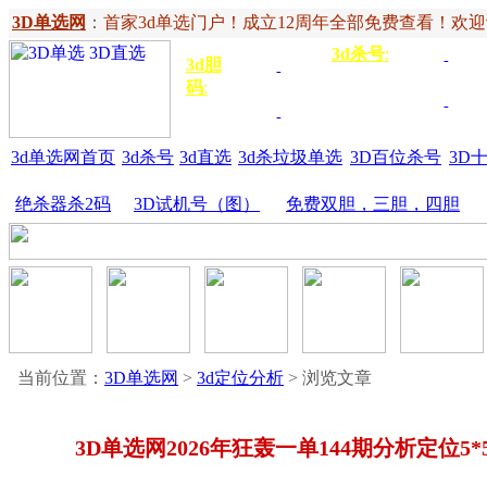
3D单选网
：
首家3d单选门户！成立12周年全部免费查看！欢迎记住网
3d杀号
:
杀定位
3d
3d胆
独胆
3双
号
码
:
胆
杀百位
杀十
金胆
三胆
位
3d单选网首页
3d杀号
3d直选
3d杀垃圾单选
3D百位杀号
3D
绝杀器杀2码
3D试机号（图）
免费双胆，三胆，四胆
当前位置：
3D单选网
>
3d定位分析
> 浏览文章
3D单选网2026年狂轰一单144期分析定位5*5