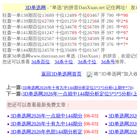
3D单选网
- "单选"的拼音DanXuan.net 记住网址! 
狂轰一单138期百位13689 十位1248
9
个位
0
3467 开 790 中*
9
0
狂轰一单139期百位0
2
789 十位01259 个位125
6
8 开 286 中
2
*
6
狂轰一单140期百位01568 十位3467
8
个位
5
6789 开 285 中*
8
5
狂轰一单141期百位01247 十位0578
9
个位26
7
89 开 397 中*
9
7
狂轰一单142期百位02567 十位03568 个位3
4
589 开 894 中**
4
狂轰一单143期百位24578 十位035
7
8 个位03789 开 376 中*
7
*
狂轰一单144期百位24578 十位35689 个位01347 开
首家3d单选网www.danxuan.net 单选（DanXuan）的拼音，欢迎
您还可以查看
3d杀百位
、
3d杀十位
、
3d杀个位
、
3d杀号
推荐。
返回3D单选网首页
将“3D单选网”加入
上一篇:
3D单选网2026年十有九中144期分析定位5*5*5分析(上期中*76)
下一篇:
3D单选网2026年一点就中144期分析定位5*5*5分析(上
您还可以查看最新免费文章：
3D单选网2026年一点就中144期分
[06-03]
3D单选网20
3D单选网2026年十有九中144期分
[06-03]
3D单选网20
3D单选网2026年色胆144期分析定
[06-03]
3D单选网20