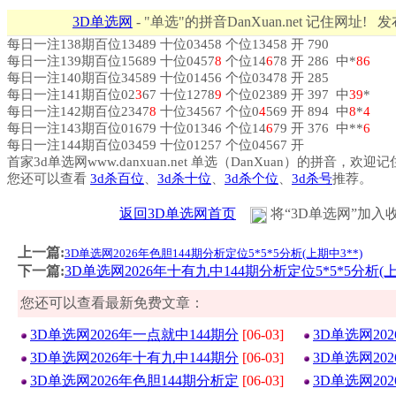
3D单选网
- "单选"的拼音DanXuan.net 记住网址! 
每日一注138期百位13489 十位03458 个位13458 开 790
每日一注139期百位15689 十位0457
8
个位14
6
78 开 286 中*
8
6
每日一注140期百位34589 十位01456 个位03478 开 285
每日一注141期百位02
3
67 十位1278
9
个位02389 开 397 中
3
9
*
每日一注142期百位2347
8
十位34567 个位0
4
569 开 894 中
8
*
4
每日一注143期百位01679 十位01346 个位14
6
79 开 376 中**
6
每日一注144期百位03459 十位01257 个位04567 开
首家3d单选网www.danxuan.net 单选（DanXuan）的拼音，欢迎
您还可以查看
3d杀百位
、
3d杀十位
、
3d杀个位
、
3d杀号
推荐。
返回3D单选网首页
将“3D单选网”加入
上一篇:
3D单选网2026年色胆144期分析定位5*5*5分析(上期中3**)
下一篇:
3D单选网2026年十有九中144期分析定位5*5*5分析(上
您还可以查看最新免费文章：
3D单选网2026年一点就中144期分
[06-03]
3D单选网20
3D单选网2026年十有九中144期分
[06-03]
3D单选网20
3D单选网2026年色胆144期分析定
[06-03]
3D单选网20