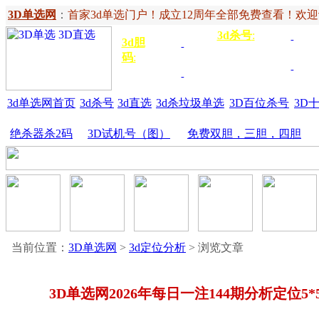
3D单选网
：
首家3d单选门户！成立12周年全部免费查看！欢迎记住网
3d杀号
:
杀定位
3d
3d胆
独胆
3双
号
码
:
胆
杀百位
杀十
金胆
三胆
位
3d单选网首页
3d杀号
3d直选
3d杀垃圾单选
3D百位杀号
3D
绝杀器杀2码
3D试机号（图）
免费双胆，三胆，四胆
当前位置：
3D单选网
>
3d定位分析
> 浏览文章
3D单选网2026年每日一注144期分析定位5*5