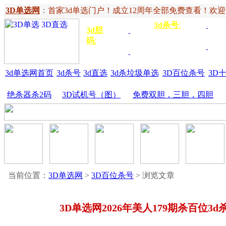
3D单选网
：
首家3d单选门户！成立12周年全部免费查看！欢迎记住网
3d杀号
:
杀定位
3d
3d胆
独胆
3双
号
码
:
胆
杀百位
杀十
金胆
三胆
位
3d单选网首页
3d杀号
3d直选
3d杀垃圾单选
3D百位杀号
3D
绝杀器杀2码
3D试机号（图）
免费双胆，三胆，四胆
当前位置：
3D单选网
>
3D百位杀号
> 浏览文章
3D单选网2026年美人179期杀百位3d