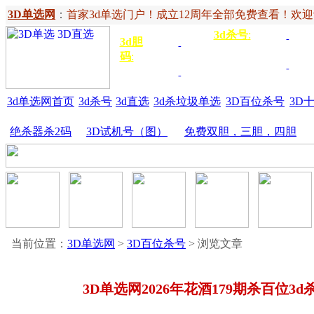
3D单选网
：
首家3d单选门户！成立12周年全部免费查看！欢迎记住网
3d杀号
:
杀定位
3d
3d胆
独胆
3双
号
码
:
胆
杀百位
杀十
金胆
三胆
位
3d单选网首页
3d杀号
3d直选
3d杀垃圾单选
3D百位杀号
3D
绝杀器杀2码
3D试机号（图）
免费双胆，三胆，四胆
当前位置：
3D单选网
>
3D百位杀号
> 浏览文章
3D单选网2026年花酒179期杀百位3d