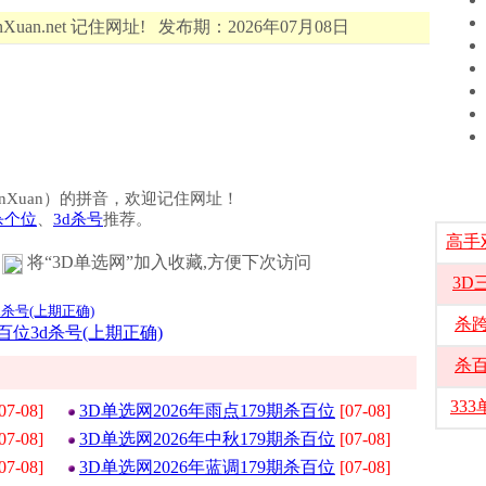
Xuan.net 记住网址! 发布期：2026年07月08日
选（DanXuan）的拼音，欢迎记住网址！
杀个位
、
3d杀号
推荐。
高手
将“3D单选网”加入收藏,方便下次访问
3D
d杀号(上期正确)
杀
杀百位3d杀号(上期正确)
杀
33
07-08]
3D单选网2026年雨点179期杀百位
[07-08]
07-08]
3D单选网2026年中秋179期杀百位
[07-08]
07-08]
3D单选网2026年蓝调179期杀百位
[07-08]