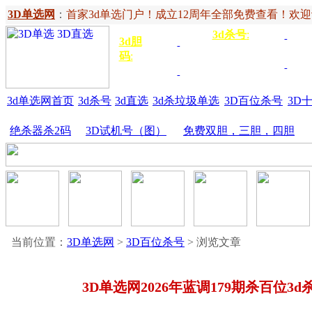
3D单选网
：
首家3d单选门户！成立12周年全部免费查看！欢迎记住网
3d杀号
:
杀定位
3d
3d胆
独胆
3双
号
码
:
胆
杀百位
杀十
金胆
三胆
位
3d单选网首页
3d杀号
3d直选
3d杀垃圾单选
3D百位杀号
3D
绝杀器杀2码
3D试机号（图）
免费双胆，三胆，四胆
当前位置：
3D单选网
>
3D百位杀号
> 浏览文章
3D单选网2026年蓝调179期杀百位3d