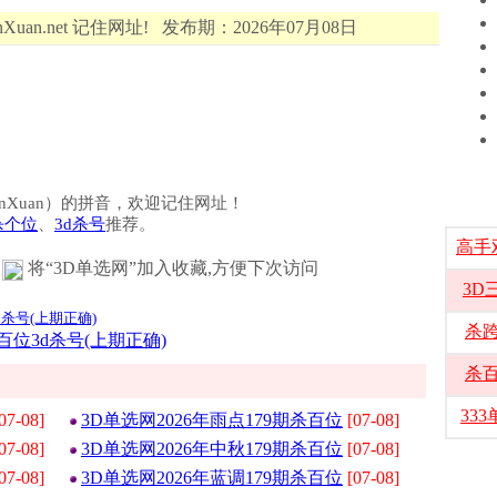
Xuan.net 记住网址! 发布期：2026年07月08日
选（DanXuan）的拼音，欢迎记住网址！
杀个位
、
3d杀号
推荐。
高手
将“3D单选网”加入收藏,方便下次访问
3D
d杀号(上期正确)
杀
杀百位3d杀号(上期正确)
杀
33
07-08]
3D单选网2026年雨点179期杀百位
[07-08]
07-08]
3D单选网2026年中秋179期杀百位
[07-08]
07-08]
3D单选网2026年蓝调179期杀百位
[07-08]