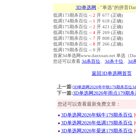
3D单选网
- "单选"的拼音Dan
低调173期杀百位 -:
2
开 677 (正确)
低调174期杀百位 -:
1
开 618 (正确)
低调175期杀百位 -:
2
开 421 (正确)
低调176期杀百位 -:
4
开 269 (正确)
低调177期杀百位 -:
7
开 808 (正确)
低调178期杀百位 -:
8
开 266 (正确)
低调179期杀百位 -: 0 开
首家3d单选网www.danxuan.net 单
您还可以查看
3d杀百位
、
3d杀十位
、
3d
返回3D单选网首页
上一篇:
3D单选网2026年中秋179期杀百位3
下一篇:
3D单选网2026年雨点179期
您还可以查看最新免费文章：
3D单选网2026年蜗牛179期杀百位
[
3D单选网2026年低调179期杀百位
[
3D单选网2026年晕迷179期杀百位
[