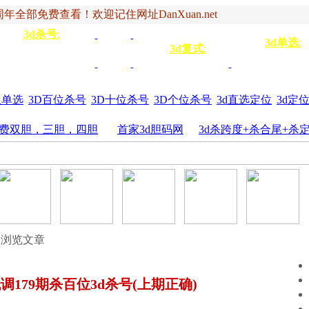
年全部免费查看！欢迎记住网址DanXuan.net
3d杀号
:
杀定位
3d杀码
3d杀
双
3d单选
:
号
3d复式
:
四码
五码
4
杀百位
杀十位
杀个
六码
七码
三胆
位
圾单选
3D百位杀号
3D十位杀号
3D个位杀号
3d直选定位
3d定
费双胆，三胆，四胆
首家3d胆码网
3d杀跨度+杀合尾+杀
 浏览文章
低调179期杀百位3d杀号(上期正确)