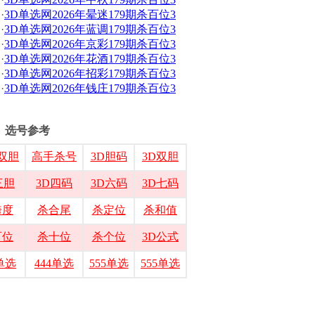
·
3D单选网2026年晕迷179期杀百位3
·
3D单选网2026年蓝调179期杀百位3
·
3D单选网2026年京彩179期杀百位3
·
3D单选网2026年花酒179期杀百位3
·
3D单选网2026年招彩179期杀百位3
·
3D单选网2026年钱庄179期杀百位3
选号参考
双胆
高手杀号
3D胆码
3D双胆
三胆
3D四码
3D六码
3D七码
跨度
杀合尾
杀定位
杀和值
百位
杀十位
杀个位
3D公式
3单选
444单选
555单选
555单选